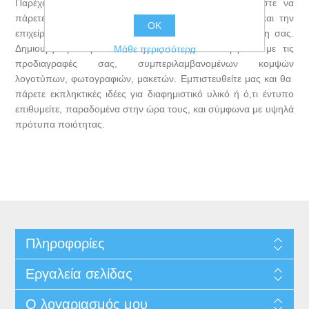
Παρέχουμε υψηλής ποιότητας σχεδιαστικές λύσεις ώστε να
πάρετε το καλύτερο επιθυμητό αποτέλεσμα για εσάς και την
OK
επιχείρηση σας, πάντα με γνώμονα την άριστη ανάδειξη σας.
Δημιουργούμε πρωτότυπα γραφικά σχέδια σύμφωνα με τις
Μάθε περισσότερα
προδιαγραφές σας, συμπεριλαμβανομένων κομψών
λογοτύπων, φωτογραφιών, μακετών. Εμπιστευθείτε μας και θα
πάρετε εκπληκτικές ιδέες για διαφημιστικό υλικό ή ό,τι έντυπο
επιθυμείτε, παραδομένα στην ώρα τους, και σύμφωνα με υψηλά
πρότυπα ποιότητας.
Πληροφορίες
Εργαλεία σελίδας
Ο λογαριασμός μου