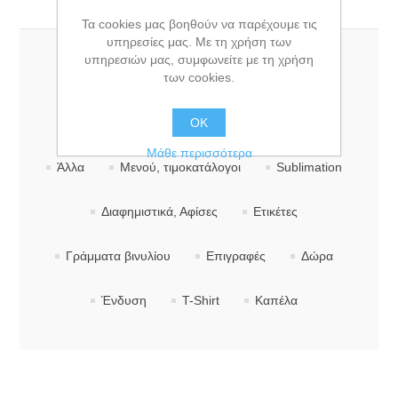
Κατηγορίες
Τα cookies μας βοηθούν να παρέχουμε τις
υπηρεσίες μας. Με τη χρήση των
υπηρεσιών μας, συμφωνείτε με τη χρήση
των cookies.
Κάρτες
Φάκελοι
Επιστολόχαρτα
Προσκλητήρια & Προσκλήσεις
OK
Σφραγίδες
Μάθε περισσότερα
Άλλα
Μενού, τιμοκατάλογοι
Sublimation
Διαφημιστικά, Αφίσες
Ετικέτες
Γράμματα βινυλίου
Επιγραφές
Δώρα
Ένδυση
T-Shirt
Καπέλα