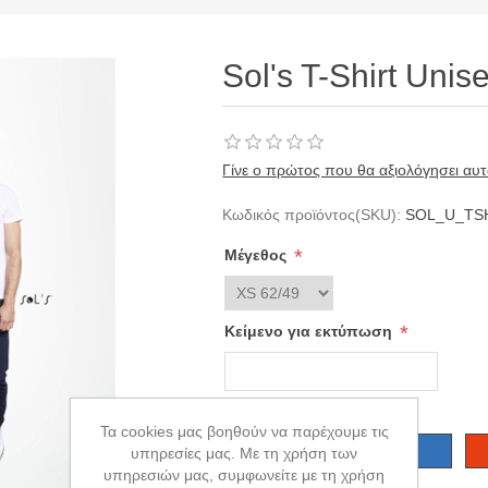
Sol's T-Shirt Unis
Γίνε ο πρώτος που θα αξιολόγησει αυτ
Κωδικός προϊόντος(SKU):
SOL_U_TS
*
Μέγεθος
*
Κείμενο για εκτύπωση
*
Color Sol's T-shirt
Τα cookies μας βοηθούν να παρέχουμε τις
υπηρεσίες μας. Με τη χρήση των
υπηρεσιών μας, συμφωνείτε με τη χρήση