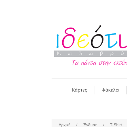
Κάρτες
Φάκελοι
Αρχική
/
Ένδυση
/
T-Shirt